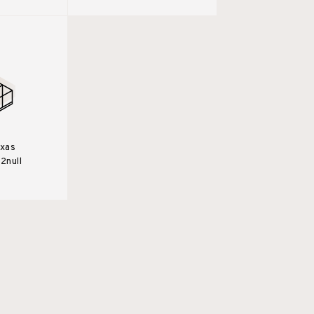
ixas
2null