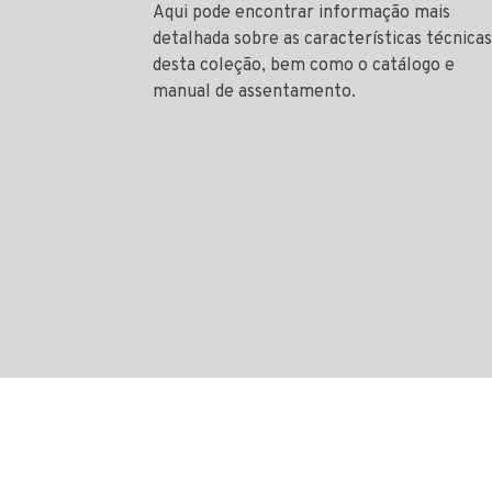
Aqui pode encontrar informação mais
detalhada sobre as características técnicas
desta coleção, bem como o catálogo e
manual de assentamento.