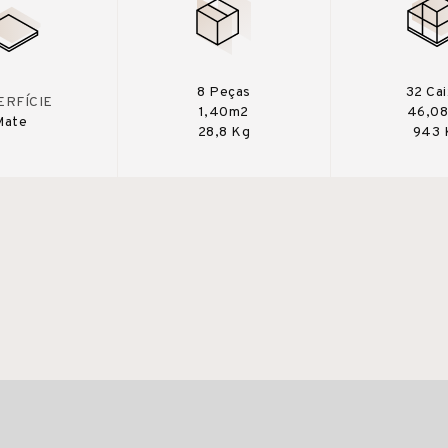
8 Peças
32 Ca
ERFÍCIE
1,40m2
46,0
Mate
28,8 Kg
943 