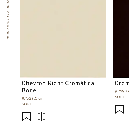
PRODUTOS RELACIONADOS
Chevron Right Cromática
Crom
Bone
9.7x9.7
SOFT
9.7x29.5 cm
SOFT