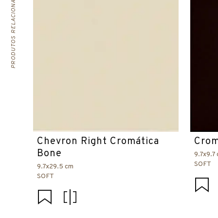
PRODUTOS RELACIONADOS
Chevron Right Cromática
Crom
Bone
9.7x9.7
SOFT
9.7x29.5 cm
SOFT