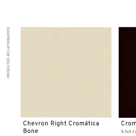
PRODUTOS RELACIONADOS
Chevron Right Cromática
Crom
Bone
9.7x9.7