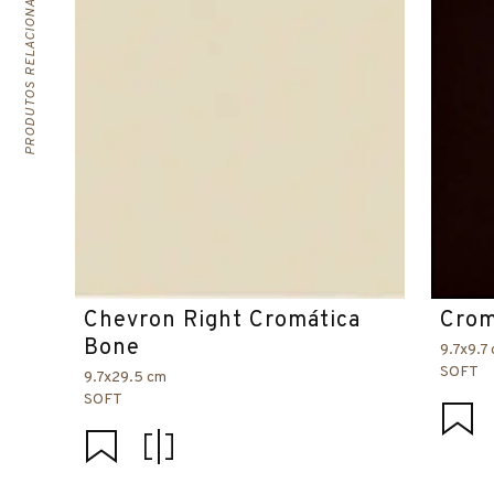
PRODUTOS RELACIONADOS
Chevron Right Cromática
Crom
Bone
9.7x9.7
SOFT
9.7x29.5 cm
SOFT