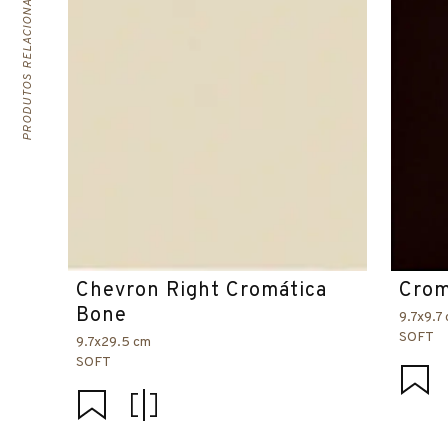
PRODUTOS RELACIONADOS
Chevron Right Cromática
Crom
Bone
9.7x9.7
SOFT
9.7x29.5 cm
SOFT