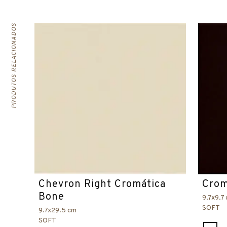
PRODUTOS RELACIONADOS
Chevron Right Cromática
Crom
Bone
9.7x9.7
SOFT
9.7x29.5 cm
SOFT