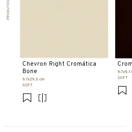
Chevron Right Cromática
Crom
Bone
9.7x9.7
SOFT
9.7x29.5 cm
SOFT