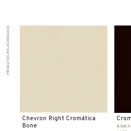
PRODUTOS RELACIONADOS
Chevron Right Cromática
Crom
Bone
9.7x9.7