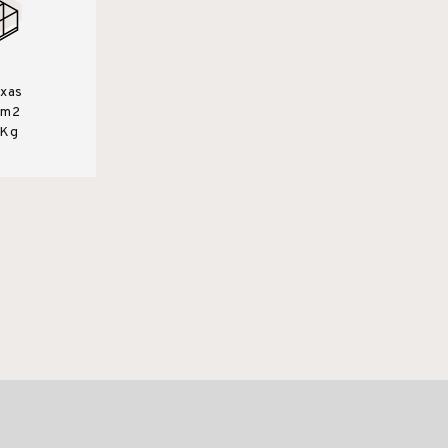
ixas
0m2
 Kg