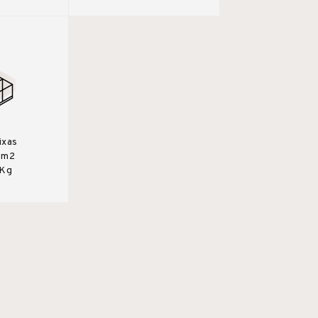
ixas
0m2
 Kg