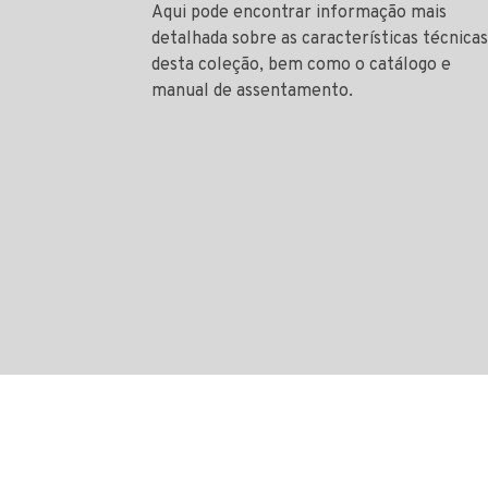
Aqui pode encontrar informação mais
detalhada sobre as características técnicas
desta coleção, bem como o catálogo e
manual de assentamento.