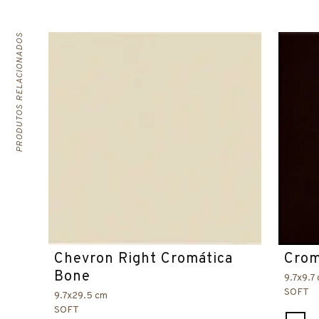
PRODUTOS RELACIONADOS
Chevron Right Cromática
Crom
Bone
9.7x9.7
SOFT
9.7x29.5 cm
SOFT