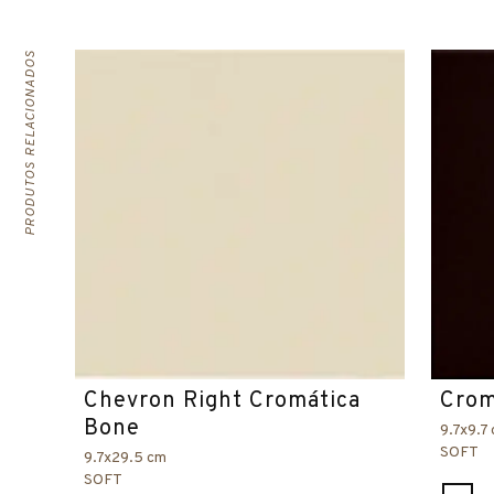
PRODUTOS RELACIONADOS
Chevron Right Cromática
Crom
Bone
9.7x9.7
SOFT
9.7x29.5 cm
SOFT