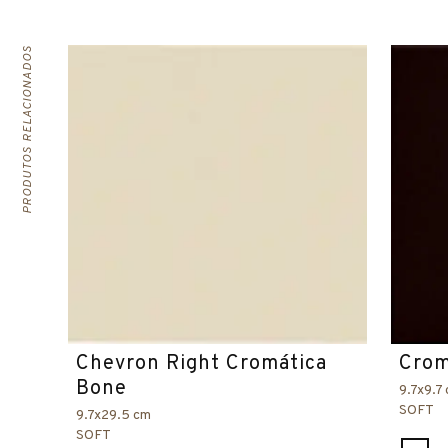
PRODUTOS RELACIONADOS
Chevron Right Cromática
Crom
Bone
9.7x9.7
SOFT
9.7x29.5 cm
SOFT