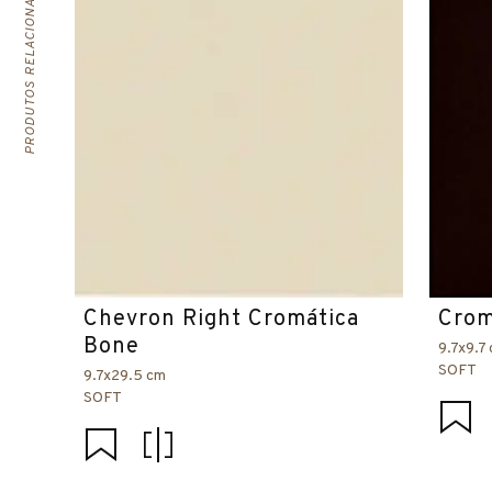
PRODUTOS RELACIONADOS
Chevron Right Cromática
Crom
Bone
9.7x9.7
SOFT
9.7x29.5 cm
SOFT