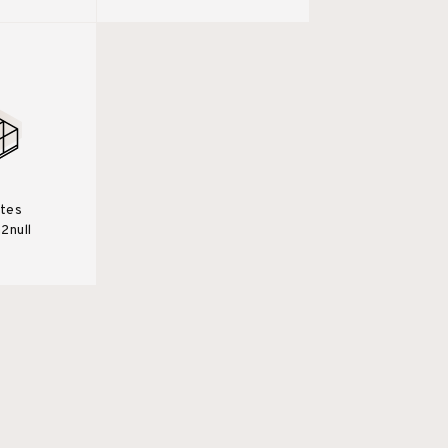
îtes
2null