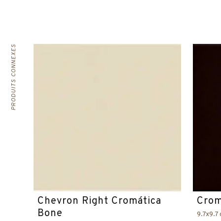
PRODUITS CONNEXES
Chevron Right Cromática
Crom
Bone
9.7x9.7