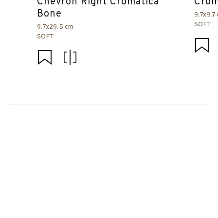
Chevron Right Cromática
Crom
Bone
9.7x9.7
SOFT
9.7x29.5 cm
SOFT