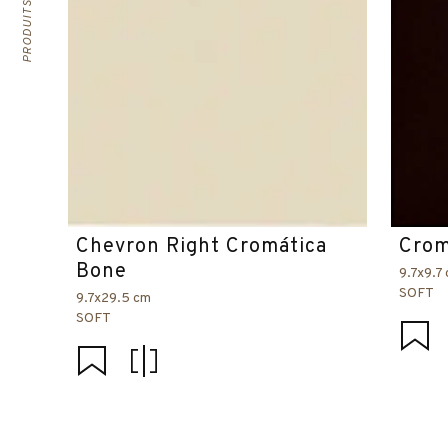
Chevron Right Cromática
Crom
Bone
9.7x9.7
SOFT
9.7x29.5 cm
SOFT