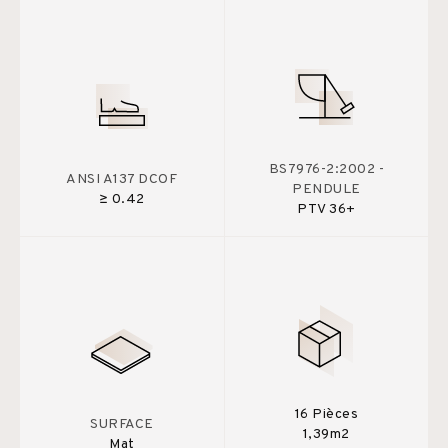
BS7976-2:2002 -
ANSI A137 DCOF
PENDULE
≥ 0.42
PTV 36+
16 Pièces
SURFACE
1,39m2
Mat