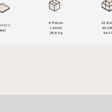
8 Pièces
32 Bo
RFACE
1,40m2
46,0
Mat
28,8 Kg
943 