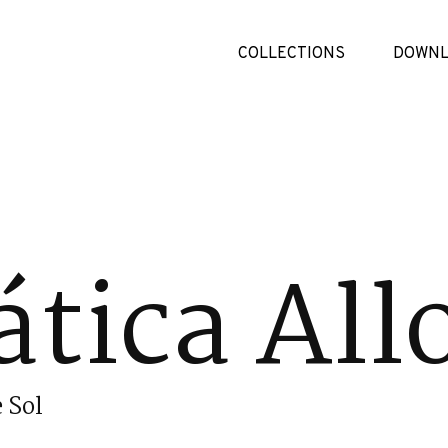
COLLECTIONS
DOWNL
tica All
 Sol