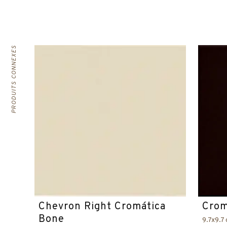
PRODUITS CONNEXES
Chevron Right Cromática
Crom
Bone
9.7x9.7