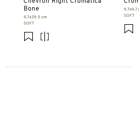
Chevron Right Cromática
Crom
Bone
9.7x9.7
SOFT
9.7x29.5 cm
SOFT