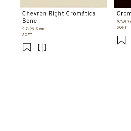
Chevron Right Cromática
Crom
Bone
9.7x9.7
SOFT
9.7x29.5 cm
SOFT