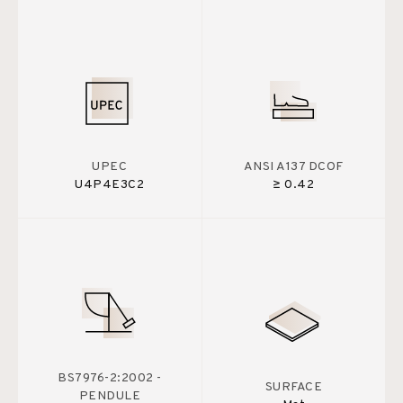
UPEC
ANSI A137 DCOF
U4P4E3C2
≥ 0.42
BS7976-2:2002 -
SURFACE
PENDULE