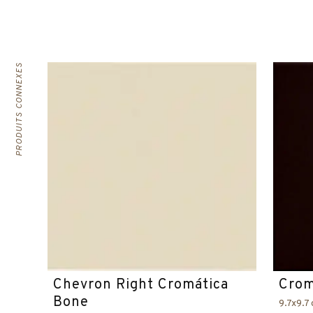
PRODUITS CONNEXES
Chevron Right Cromática
Crom
Bone
9.7x9.7