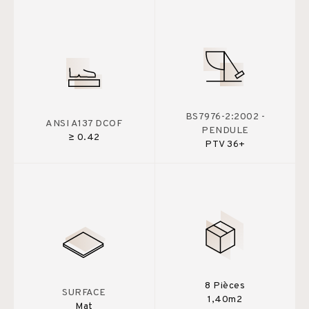
BS7976-2:2002 -
ANSI A137 DCOF
PENDULE
≥ 0.42
PTV 36+
8 Pièces
SURFACE
1,40m2
Mat