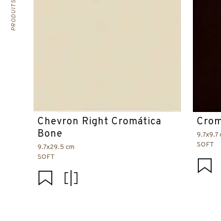
Chevron Right Cromática
Crom
Bone
9.7x9.7
SOFT
9.7x29.5 cm
SOFT