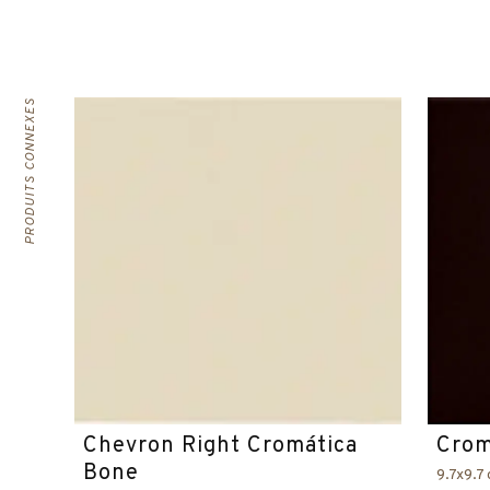
PRODUITS CONNEXES
Chevron Right Cromática
Crom
Bone
9.7x9.7