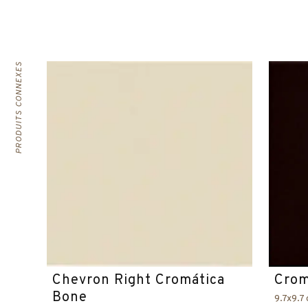
PRODUITS CONNEXES
Chevron Right Cromática
Crom
Bone
9.7x9.7