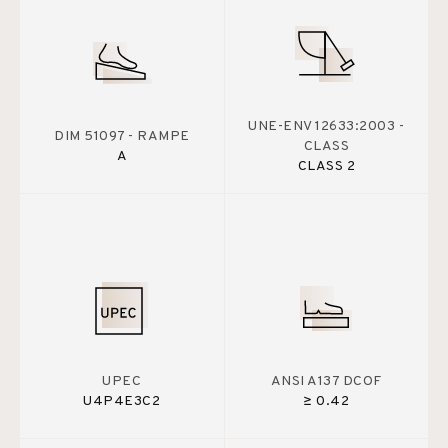
UNE-ENV 12633:2003 -
DIM 51097 - RAMPE
CLASS
A
CLASS 2
UPEC
ANSI A137 DCOF
U4P4E3C2
≥ 0.42