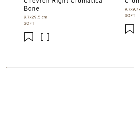
Chevron Right Cromática
Crom
Bone
9.7x9.7
SOFT
9.7x29.5 cm
SOFT