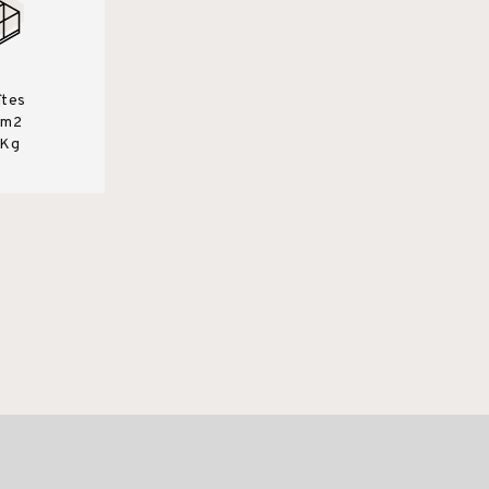
îtes
0m2
 Kg