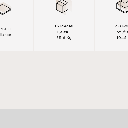
16 Pièces
40 Bo
RFACE
1,39m2
55,6
illance
25,6 Kg
1045