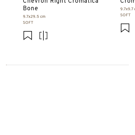
Chevron Right Cromática
Crom
Bone
9.7x9.7
SOFT
9.7x29.5 cm
SOFT