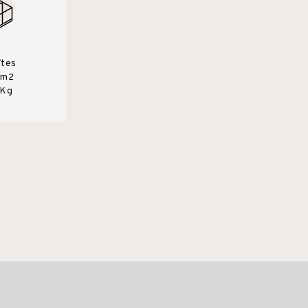
îtes
0m2
 Kg