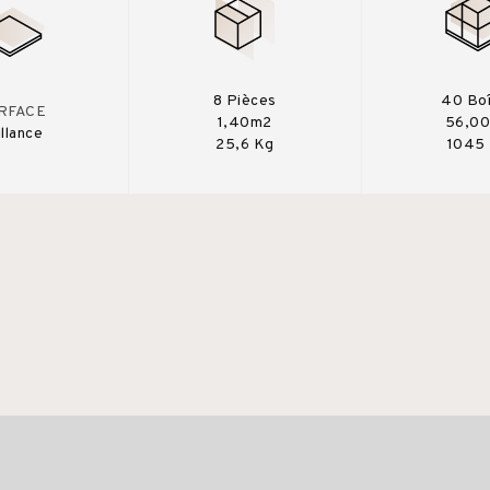
8 Pièces
40 Bo
RFACE
1,40m2
56,0
illance
25,6 Kg
1045