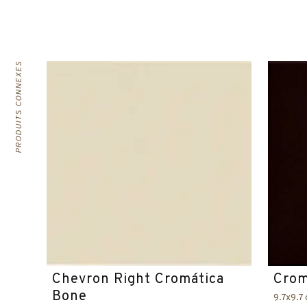
PRODUITS CONNEXES
Chevron Right Cromática
Crom
Bone
9.7x9.7