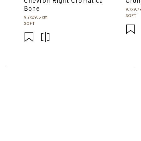
Chevron Right Cromática
Crom
Bone
9.7x9.7
SOFT
9.7x29.5 cm
SOFT