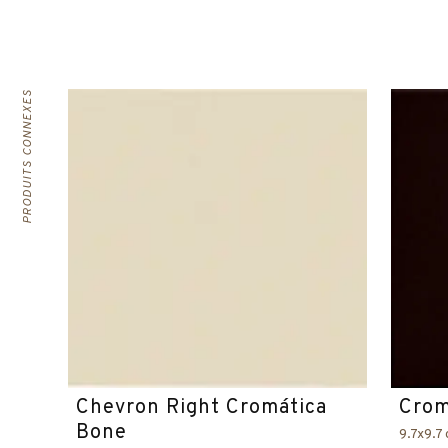
PRODUITS CONNEXES
Chevron Right Cromática
Crom
Bone
9.7x9.7