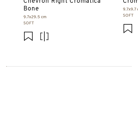
Chevron Right Cromática
Crom
Bone
9.7x9.7
SOFT
9.7x29.5 cm
SOFT