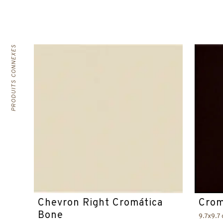
PRODUITS CONNEXES
Chevron Right Cromática
Crom
Bone
9.7x9.7