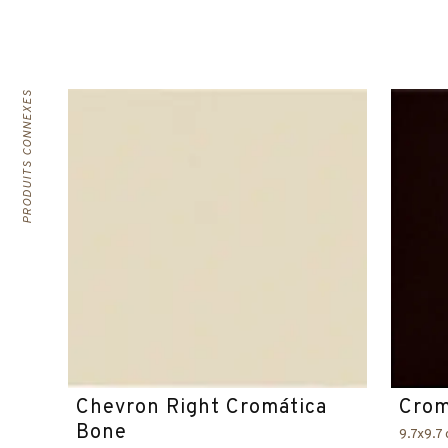
PRODUITS CONNEXES
Chevron Right Cromática
Crom
Bone
9.7x9.7