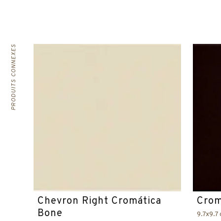
PRODUITS CONNEXES
Chevron Right Cromática
Crom
Bone
9.7x9.7